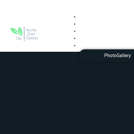
Αρχική
Σχετικά με εμάς
Υπηρεσίες
αρχική_bak
Επικοινωνία
Δημοσιεύσεις
PhotoGallery